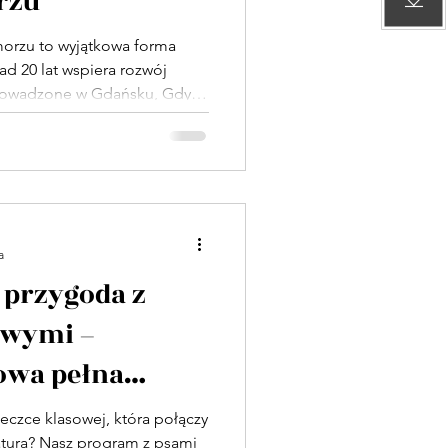
rzu
orzu to wyjątkowa forma
ad 20 lat wspiera rozwój
 prowadzone w Gdańsku, Gdyni
ezpiecznymi psami
ieżym powietrzu i budowanie
. Dogoterapia skierowana jest
, przedszkoli, szkół oraz
ocnić rozwój emocjonalny i
e zwierzętami.
a
przygoda z
owymi –
owa pełna
eczce klasowej, która połączy
aturą? Nasz program z psami