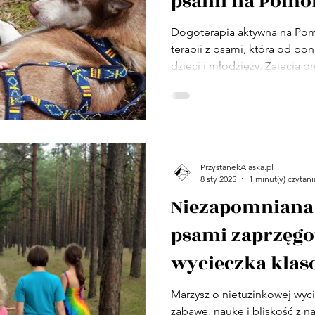
psami na Pomo
Dogoterapia aktywna na Pom
terapii z psami, która od pon
dzieci i młodzieży. Zajęcia
i Sopocie łączą kontakt z b
terapeutycznymi, ruch na św
relacji opartych na szacunku
do dzieci w spektrum autyzmu
wszystkich, którzy chcą wzm
społeczny poprzez kontakt z
PrzystanekAlaska.pl
8 sty 2025
1 minut(y) czytani
Niezapomniana 
psami zaprzęg
wycieczka klas
emocji!
Marzysz o nietuzinkowej wyci
zabawę, naukę i bliskość z n