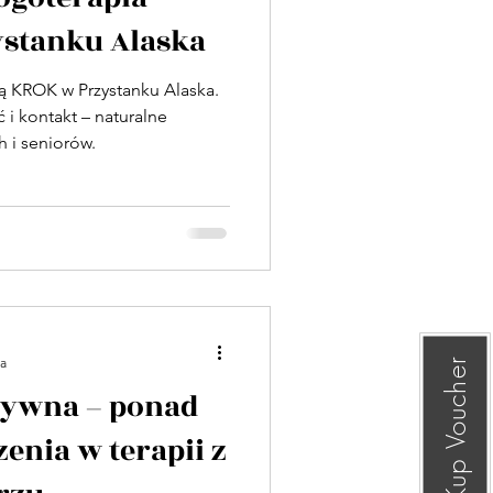
stanku Alaska
 KROK w Przystanku Alaska.
i kontakt – naturalne
h i seniorów.
ia
Kup Voucher
tywna – ponad
zenia w terapii z