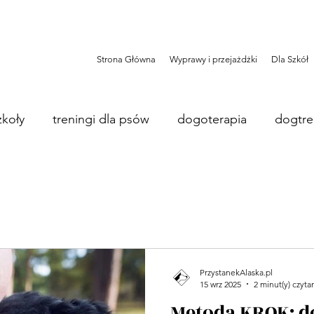
Strona Główna
Wyprawy i przejażdżki
Dla Szkół
zkoły
treningi dla psów
dogoterapia
dogtre
PrzystanekAlaska.pl
15 wrz 2025
2 minut(y) czyta
Metoda KROK: d