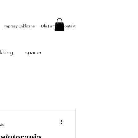
Imprezy Cykliczne
Dla Firm
Kontakt
kking
spacer
nia
ogoterapia