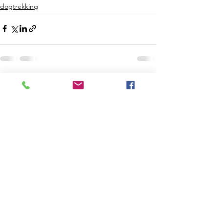
dogtrekking
1 komentarz
Napisz komentarz...
Najnowsze
Lukas Müller
24 lut
Fajny wpis, dzięki za polecenie tej trasy! 
Właśnie szukam czegoś na weekend z moim 