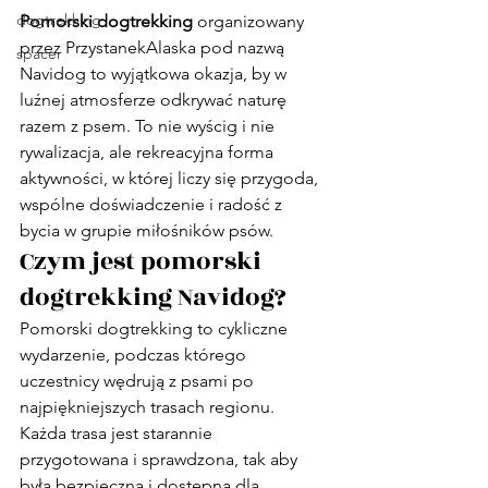
dogtrekking
Pomorski dogtrekking
 organizowany 
przez PrzystanekAlaska pod nazwą 
spacer
Navidog to wyjątkowa okazja, by w 
luźnej atmosferze odkrywać naturę 
razem z psem. To nie wyścig i nie 
rywalizacja, ale rekreacyjna forma 
aktywności, w której liczy się przygoda, 
wspólne doświadczenie i radość z 
bycia w grupie miłośników psów.
Czym jest pomorski 
dogtrekking Navidog?
Pomorski dogtrekking to cykliczne 
wydarzenie, podczas którego 
uczestnicy wędrują z psami po 
najpiękniejszych trasach regionu. 
Każda trasa jest starannie 
przygotowana i sprawdzona, tak aby 
była bezpieczna i dostępna dla 