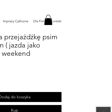
Imprezy Cykliczne
Dla Firm
Kontakt
a przejażdżkę psim
 ( jazda jako
w weekend
Dodaj do koszyka
Kup