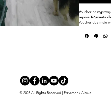
Voucher na wyprawę 
rejonie Trójmiasta dl
Voucher obejmuje wy
tygodniu (poniedział
Termin ważności vouc
wyłączeniem miesięcy
to, że kupując vouch
voucher ważny do 13 
maj-wrzesień nie mo
W celu realizacji vou
www.PrzystanekAlask
Voucher możemy wysł
paczkomatem lub w we
Warunki rezerwacji i a
Brak zwrotu:
 Vo
dokonaniu zaku
© 2025 All Rights Reserved | Przystanek Alaska
Zmiana terminu:
maksymalnie 2 r
terminu wymaga 
Odwołanie rezer