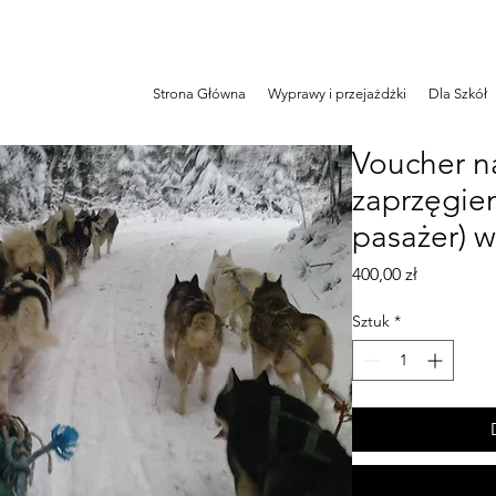
Strona Główna
Wyprawy i przejażdżki
Dla Szkół
Voucher n
zaprzęgiem
pasażer) 
Cena
400,00 zł
Sztuk
*