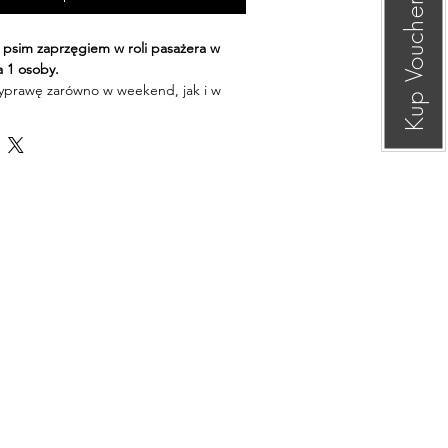
Kup Voucher
psim zaprzęgiem w roli pasażera w 
a 1 osoby.
prawę zarówno w weekend, jak i w 
ek-piątek).
hera to 1 rok od daty zakupu, z 
 letnich, czyli maj-wrzesień. Oznacza 
er 13 października 2025, otrzymujesz 
października 2026, ale w miesiącach 
żna się umówić na wyprawę.
chera należy skontaktować się z 
a.pl
ać w formie analogowej 
rsji elektronicznej na maila.
nulacji:
ucher nie podlega zwrotowi po 
pu.
 Można przełożyć termin wyprawy 
azy. Proszę pamiętać, że zmiana 
wcześniejszego uzgodnienia z nami.
wacji:
 Najpóźniej 48 godzin przed 