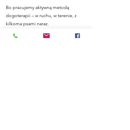
Bo pracujemy aktywną metodą
dogoterapii – w ruchu, w terenie, z
kilkoma psami naraz.
Bo naprawdę wiemy, kiedy pies chce
przyjść, a kiedy potrzebuje przestrzeni.
Bo zamiast sali – mamy las. A zamiast
programu – mamy uważność.
To może być…