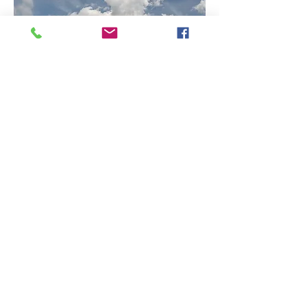
Rajdy i Spływy
Przeżyj wspaniałą przygodę podczas
rajdów, spływów kajakowych i innych
szalonych wydarzeń- zobacz, co
planujemy w najbliższym czasie