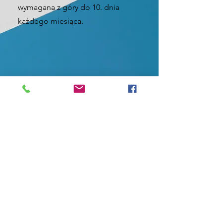
wymagana z góry do 10. dnia
każdego miesiąca.
5
Dodatkowe informacje
Kontuzje: Choć rzadkie, istnieje
ryzyko drobnych urazów (np. otarte
łapy, rozcięcia).
Warunki pogodowe: W mokrych
porach roku psy mogą wracać z
treningów brudne – właściciele