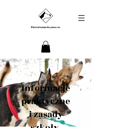
Informacje
praktyczne
i zasady
szkoły