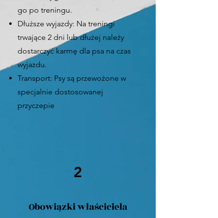
go po treningu.
Dłuższe wyjazdy: Na treningi
trwające 2 dni lub dłużej należy
dostarczyć karmę dla psa na czas
wyjazdu.
Transport: Psy są przewożone w
specjalnie dostosowanej
przyczepie
2
Obowiązki właściciela