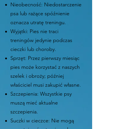
Nieobecność: Niedostarczenie
psa lub rażące spóźnienie
oznacza utratę treningu.
Wyjątki: Pies nie traci
treningów jedynie podczas
cieczki lub choroby.
Sprzęt: Przez pierwszy miesiąc
pies może korzystać z naszych
szelek i obroży; później
właściciel musi zakupić własne.
Szczepienia: Wszystkie psy
muszą mieć aktualne
szczepienia.
Suczki w cieczce: Nie mogą