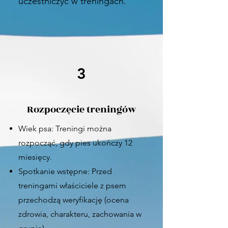
uczestniczyć w treningach.
3
Rozpoczęcie treningów
Wiek psa: Treningi można
rozpocząć, gdy pies ukończy 12
miesięcy.
Spotkanie wstępne: Przed
treningami właściciele z psem
przechodzą weryfikację (ocena
zdrowia, charakteru, zachowania w