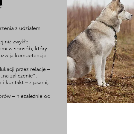
ą
rzenia z udziałem
j niż zwykłe
ami w sposób, który
 rozwija kompetencje
ukacji przez relację –
„na zaliczenie”.
 i kontakt – z psami,
iorów – niezależnie od