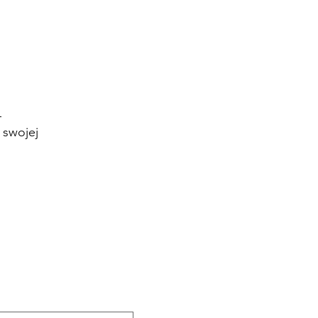
–
 swojej