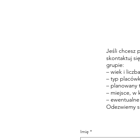
Jeśli chcesz
skontaktuj si
grupie:
– wiek i liczb
– typ placówk
– planowany 
– miejsce, w 
– ewentualne 
Odezwiemy si
Imię
*