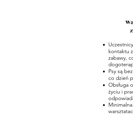
Wa
Uczestnic
kontaktu z
zabawy, c
dogoterapi
Psy są bez
co dzień p
Obsługa o
życiu i pr
odpowiada
Minimalna
warsztatac