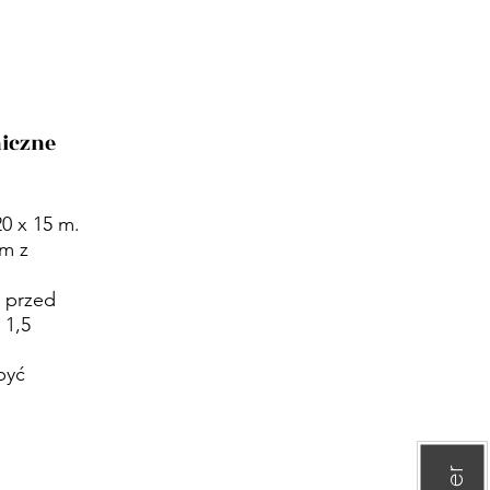
iczne
0 x 15 m.
m z
 przed
 1,5
być