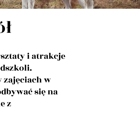
ół
ztaty i atrakcje
dszkoli.
 zajęciach w
odbywać się na
e z