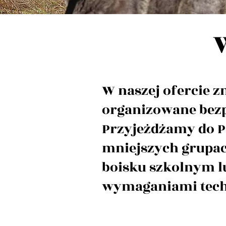
W naszej ofercie z
organizowane bezpo
Przyjeżdżamy do Pa
mniejszych grupach
boisku szkolnym l
wymaganiami tech