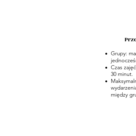
Prz
Grupy: ma
jednocześ
Czas zajęć
30 minut.
Maksymaln
wydarzenia
między gr