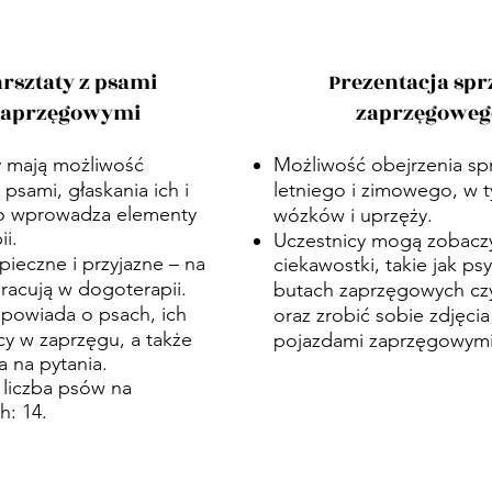
rsztaty z psami
Prezentacja spr
zaprzęgowymi
zaprzęgoweg
y mają możliwość
Możliwość obejrzenia sp
 psami, głaskania ich i
letniego i zimowego, w t
o wprowadza elementy
wózków i uprzęży.
i.
Uczestnicy mogą zobacz
pieczne i przyjazne – na
ciekawostki, takie jak ps
racują w dogoterapii.
butach zaprzęgowych czy
powiada o psach, ich
oraz zrobić sobie zdjęcia
acy w zaprzęgu, a także
pojazdami zaprzęgowymi
 na pytania.
 liczba psów na
h: 14.