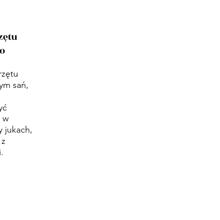
zętu
o
rzętu
ym sań,
yć
y w
 jukach,
 z
.